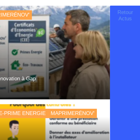
Retour
IMERÉNOV'
Actus
énovation à Gap
E-PRIME ENERGIE
MAPRIMERÉNOV'