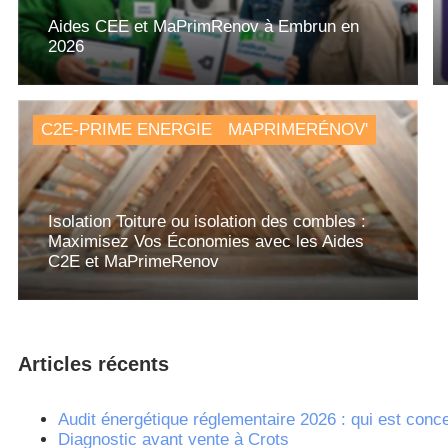
Aides CEE et MaPrimRenov à Embrun en
2026
C2E-PRIME ENERGIE
MAPRIMERÉNOV'
Isolation Toiture ou isolation des combles :
Maximisez Vos Économies avec les Aides
C2E et MaPrimeRenov
Articles récents
Audit énergétique réglementaire 2026 : qui est conce
Diagnostic avant vente à Crots