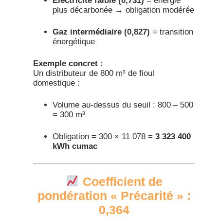
Électricité faible (0,731)
= énergie
plus décarbonée → obligation modérée
Gaz intermédiaire (0,827)
= transition
énergétique
Exemple concret
:
Un distributeur de 800 m³ de fioul
domestique :
Volume au-dessus du seuil : 800 – 500
= 300 m³
Obligation = 300 × 11 078 =
3 323 400
kWh cumac
Coefficient de
pondération « Précarité » :
0,364