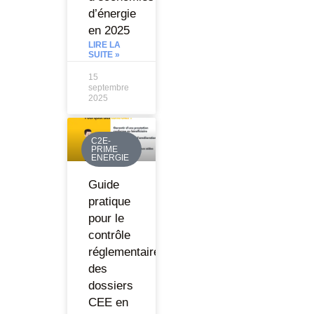
d’énergie
en 2025
LIRE LA
SUITE »
15
septembre
2025
C2E-
PRIME
ENERGIE
Guide
pratique
pour le
contrôle
réglementaire
des
dossiers
CEE en