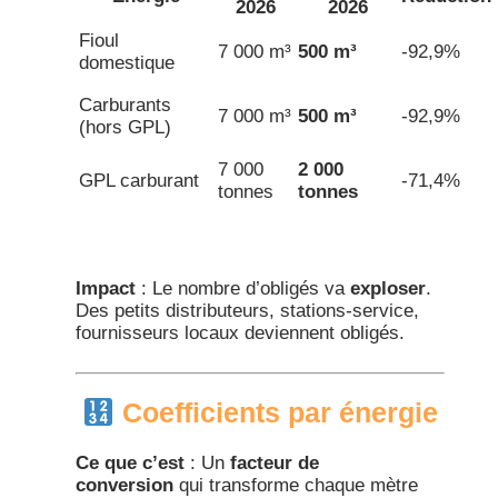
2026
2026
Fioul
7 000 m³
500 m³
-92,9%
domestique
Carburants
7 000 m³
500 m³
-92,9%
(hors GPL)
7 000
2 000
GPL carburant
-71,4%
tonnes
tonnes
Impact
: Le nombre d’obligés va
exploser
.
Des petits distributeurs, stations-service,
fournisseurs locaux deviennent obligés.​
Coefficients par énergie
Ce que c’est
: Un
facteur de
conversion
qui transforme chaque mètre