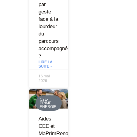
par
geste
face à la
lourdeur
du
parcours
accompagné
?
LIRE LA
SUITE »
16 mai
2026
C2E-
PRIME
ENERGIE
Aides
CEE et
MaPrimRenov