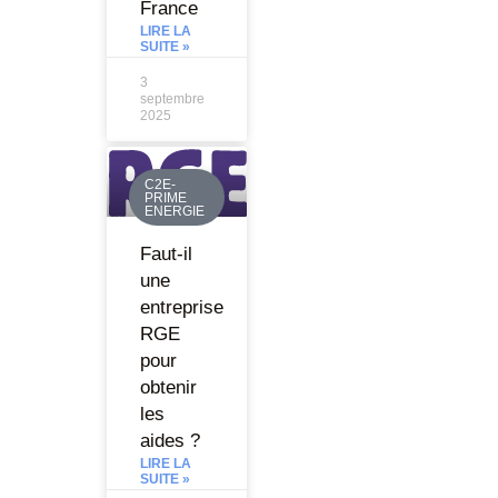
France
LIRE LA
SUITE »
3
septembre
2025
C2E-
PRIME
ENERGIE
Faut-il
une
entreprise
RGE
pour
obtenir
les
aides ?
LIRE LA
SUITE »