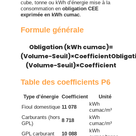
cube, tonne ou kWh d’énergie mise à la
consommation en
obligation CEE
exprimée en kWh cumac
.
Formule générale
Obligation (kWh cumac)=
(Volume−Seuil)×Coefficient
Obliga
(
Volume
−
Seuil
)
×
Coefficient
Table des coefficients P6​
Type d’énergie
Coefficient
Unité
kWh
Fioul domestique
11 078
cumac/m³
Carburants (hors
kWh
8 718
GPL)
cumac/m³
kWh
GPL carburant
10 088