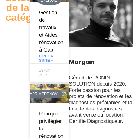
ENERGIE
de la
Gestion
catégorie
de
travaux
et Aides
rénovation
à Gap
LIRE LA
Morgan
SUITE »
19 juin
2026
Gérant de RONIN
SOLUTION depuis 2020.
Forte passion pour les
MAPRIMERÉNOV'
projets de rénovation et les
diagnostics préalables et la
finalité des diagnostics
Pourquoi
avant vente ou location.
Certifié Diagnostiqueur.
privilégier
la
rénovation