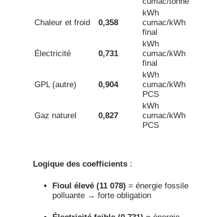
cumac/tonne
kWh
Chaleur et froid
0,358
cumac/kWh
final
kWh
Électricité
0,731
cumac/kWh
final
kWh
GPL (autre)
0,904
cumac/kWh
PCS
kWh
Gaz naturel
0,827
cumac/kWh
PCS
Logique des coefficients
:
Fioul élevé (11 078)
= énergie fossile
polluante → forte obligation