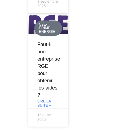
3 septembre
2025
C2E-
PRIME
ENERGIE
Faut-il
une
entreprise
RGE
pour
obtenir
les aides
?
LIRE LA
SUITE »
15 juillet
2025