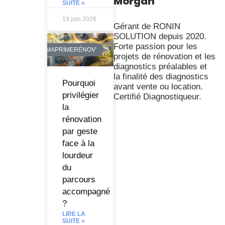
Morgan
SUITE »
19 juin 2026
Gérant de RONIN
SOLUTION depuis 2020.
Forte passion pour les
MAPRIMERÉNOV'
projets de rénovation et les
diagnostics préalables et
la finalité des diagnostics
Pourquoi
avant vente ou location.
privilégier
Certifié Diagnostiqueur.
la
rénovation
par geste
face à la
lourdeur
du
parcours
accompagné
?
LIRE LA
SUITE »