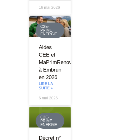
16 mai 2026
C2E-
PRIME
ENERGIE
Aides
CEE et
MaPrimRenov
à Embrun
en 2026
LIRE LA
SUITE »
6 mai 2026
C2E-
PRIME
ENERGIE
Décret n°