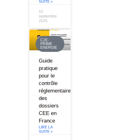
SUITE »
10
septembre
2025
C2E-
PRIME
ENERGIE
Guide
pratique
pour le
contrôle
réglementaire
des
dossiers
CEE en
France
LIRE LA
SUITE »