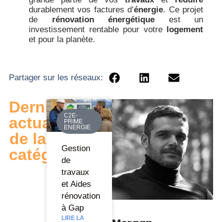
durablement vos factures d’
énergie
. Ce projet
de
rénovation énergétique
est un
investissement rentable pour votre
logement
et pour la planète.
Partager sur les réseaux:
Dernières
C2E-
actualités
PRIME
ENERGIE
de la
Gestion
catégorie
de
travaux
et Aides
rénovation
à Gap
LIRE LA