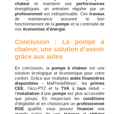
chaleur
et maintenir ses
performances
énergétiques, un entretien régulier par un
professionnel
est indispensable. Ces
travaux
de maintenance assurent le bon
fonctionnement de la
pompe
et la continuité de
vos
économies d’énergie
.
Conclusion : La pompe à
chaleur, une solution d’avenir
grâce aux aides
En conclusion, la
pompe à chaleur
est une
solution écologique et économique pour votre
confort. Grâce aux multiples
aides financières
disponibles
– MaPrimeRénov’, les
primes
CEE
, l’éco-PTZ et la
TVA
à
taux
réduit –
l’
installation
d’une
pompe
est plus accessible
que jamais. En respectant les
conditions
d’éligibilité et en choisissant un
professionnel
RGE
qualifié, vous pouvez
financer
une
grande partie de vos
travaux
et
réduire