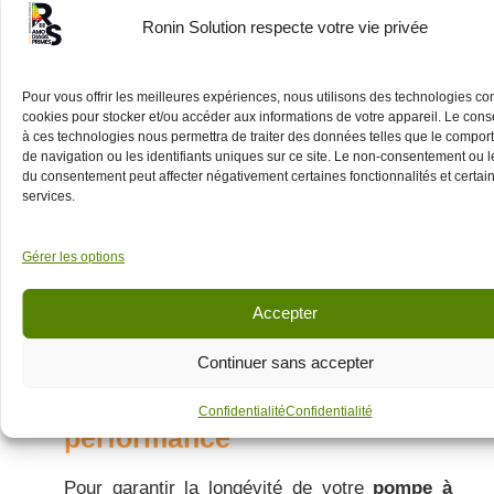
Le taux de TVA réduit : une
Ronin Solution respecte votre vie privée
aide supplémentaire pour
votre pompe à chaleur
Pour vous offrir les meilleures expériences, nous utilisons des technologies c
cookies pour stocker et/ou accéder aux informations de votre appareil. Le con
à ces technologies nous permettra de traiter des données telles que le compo
En plus des
primes
, l’
État
soutient votre projet
de navigation ou les identifiants uniques sur ce site. Le non-consentement ou le
de
rénovation énergétique
via une fiscalité
du consentement peut affecter négativement certaines fonctionnalités et certai
avantageuse. Pour l’
installation
d’une
pompe
services.
à chaleur air-eau
ou géothermique dans un
logement
de plus de 2 ans, vous pouvez
bénéficier
d’un
taux de TVA réduite
à 5,5 %
Gérer les options
sur la fourniture et la pose. En revanche, la
TVA
est de 20 % pour les
pompes à chaleur
Accepter
air-air
.
Continuer sans accepter
Entretenir sa pompe à
chaleur pour optimiser sa
Confidentialité
Confidentialité
performance
Pour garantir la longévité de votre
pompe à